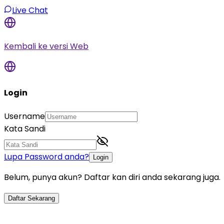
Live Chat
Kembali ke versi Web
Login
Username
Kata Sandi
Lupa Password anda?
Login
Belum, punya akun? Daftar kan diri anda sekarang juga.
Daftar Sekarang